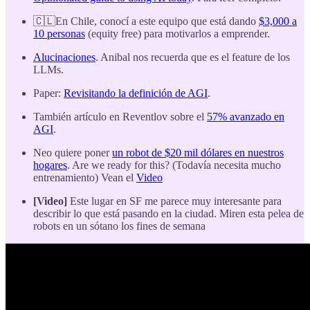
🇨🇱En Chile, conocí a este equipo que está dando
$3,000 a
10 personas
(equity free) para motivarlos a emprender.
Alucinaciones
. Anibal nos recuerda que es el feature de los
LLMs.
Paper:
Revisitando la definición de AGI
.
También artículo en Reventlov sobre el
57% avanzado en
AGI
.
Neo quiere poner
un robot de $20 mil dólares en nuestros
hogares
. Are we ready for this? (Todavía necesita mucho
entrenamiento) Vean el
Video
[Video]
Este lugar en SF me parece muy interesante para
describir lo que está pasando en la ciudad. Miren esta pelea de
robots en un sótano los fines de semana