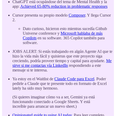
ChatGPT está ocupándose del tema de Mental Health y la
app:
Achieved 65-80% reduction in problematic responses
Cursor presenta su propio modelo
Composer
. Y llega Cursor
2.
Dato curioso, hicieron esto mientras sucedía Github
Universe conference y
Microsoft hablaba de más
Copilots
en su software. 365 Copilot también para
software.
JOBS ALERT: Si estás trabajando en algún Agente AI que te
hizo la vida más fácil y quisieras que este proyecto siga
creciendo, podría proveer tiempo y capital para ayudarte.
Me
sirve si me contactas vía LinkedIn
respondiendo a este
mensaje si te interesa.
Ya estoy en el Waitlist de
Claude Code para Excel
. Poder
pedirle a Claude que te presente todo en formato de Excel
lately ha sido muy hermoso.
(Si quieres imaginar cómo va a ser, Gemini ya está
funcionando conectado a Google Sheets. Y está
increíble para arrancar un nuevo sheet.)
Opinionated guide to using AI today
. Para leer completo.