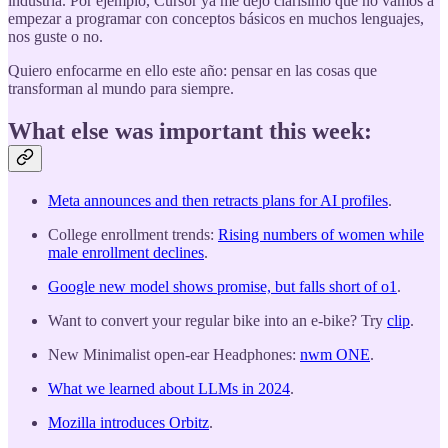
industria. Por ejemplo, Cursor ya me dejó clarísimo que no vamos a
empezar a programar con conceptos básicos en muchos lenguajes,
nos guste o no.
Quiero enfocarme en ello este año: pensar en las cosas que
transforman al mundo para siempre.
What else was important this week:
Meta announces and then retracts plans for AI profiles
.
College enrollment trends:
Rising numbers of women while
male enrollment declines
.
Google new model shows promise, but falls short of o1
.
Want to convert your regular bike into an e-bike? Try
clip
.
New Minimalist open-ear Headphones:
nwm ONE
.
What we learned about LLMs in 2024
.
Mozilla introduces Orbitz
.